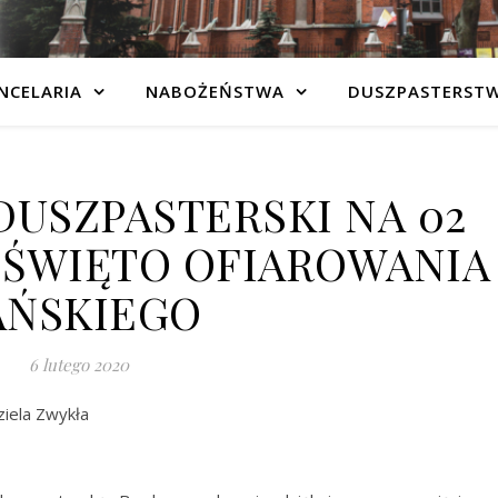
NCELARIA
NABOŻEŃSTWA
DUSZPASTERST
DUSZPASTERSKI NA 02
– ŚWIĘTO OFIAROWANIA
AŃSKIEGO
6 lutego 2020
ziela Zwykła