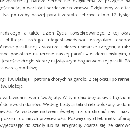
duszpasterską. Bardzo serdecznie dziękujemy za przyjęcie n
ościnność, otwartość i serdeczne rozmowy. Dziękujemy za ofia
j. Na potrzeby naszej parafii zostało zebrane około 12 tysię
 Pańskiego, a także Dzień Życia Konsekrowanego. Z tej okaz
nia obfitości Bożego Błogosławieństwa wszystkim osob
cie parafialnej – siostrze Dolores i siostrze Gregorii, a tak
onne powołanie na terenie naszej parafii – w domu biskupim,
steście drogie siostry największym bogactwem tej parafii. B
 za waszą modlitwę.
ii św. Błażeja – patrona chorych na gardło. Z tej okazji po rannej
św. Błażeja.
za wstawiennictwem św. Agaty. W tym dniu błogosławić będzie
iąć do swoich domów. Według tradycji taki chleb położony w do
awiści. Za wstawiennictwem świętej ma on chronić nas i nas
ożaru i od innych przeciwności. Poświęcony chleb matki ofiaru
yjeżdżając do szkoły lub na emigrację. Zdarza się, że kierow