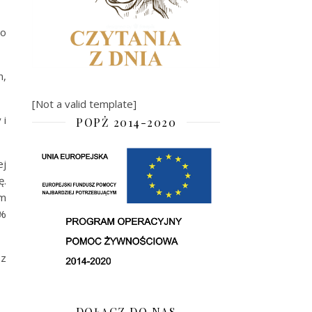
go
n,
[Not a valid template]
 i
POPŻ 2014-2020
ej
ę.
ym
1%
sz
DOŁĄCZ DO NAS