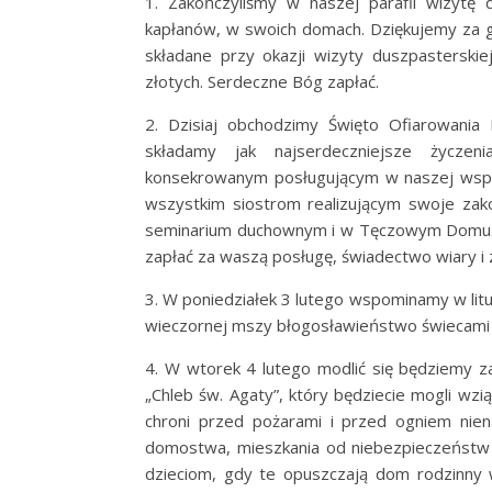
1. Zakończyliśmy w naszej parafii wizytę 
kapłanów, w swoich domach. Dziękujemy za g
składane przy okazji wizyty duszpasterskie
złotych. Serdeczne Bóg zapłać.
2. Dzisiaj obchodzimy Święto Ofiarowania
składamy jak najserdeczniejsze życze
konsekrowanym posługującym w naszej wspólno
wszystkim siostrom realizującym swoje zak
seminarium duchownym i w Tęczowym Domu. Je
zapłać za waszą posługę, świadectwo wiary i
3. W poniedziałek 3 lutego wspominamy w liturg
wieczornej mszy błogosławieństwo świecami 
4. W wtorek 4 lutego modlić się będziemy 
„Chleb św. Agaty”, który będziecie mogli wz
chroni przed pożarami i przed ogniem nien
domostwa, mieszkania od niebezpieczeństw p
dzieciom, gdy te opuszczają dom rodzinny w