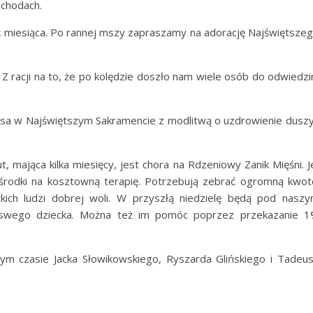
chodach.
k miesiąca. Po rannej mszy zapraszamy na adorację Najświętsze
 Z racji na to, że po kolędzie doszło nam wiele osób do odwiedzi
usa w Najświętszym Sakramencie z modlitwą o uzdrowienie duszy
, mająca kilka miesięcy, jest chora na Rdzeniowy Zanik Mięśni. J
ą środki na kosztowną terapię. Potrzebują zebrać ogromną kwot
ich ludzi dobrej woli. W przyszłą niedzielę będą pod nasz
la swego dziecka. Można też im pomóc poprzez przekazanie 
m czasie Jacka Słowikowskiego, Ryszarda Glińskiego i Tadeu