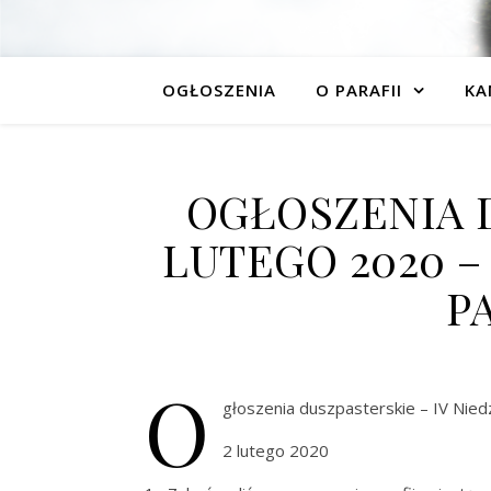
OGŁOSZENIA
O PARAFII
KA
OGŁOSZENIA 
LUTEGO 2020 
P
O
głoszenia duszpasterskie – IV Nied
2 lutego 2020