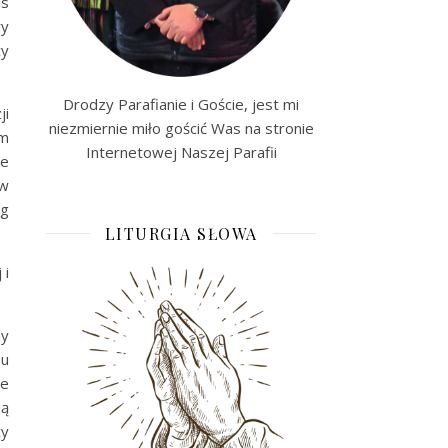
as
ry
cy
Drodzy Parafianie i Goście, jest mi
ji
niezmiernie miło gościć Was na stronie
om
Internetowej Naszej Parafii
że
 w
óg
LITURGIA SŁOWA
 i
my
mu
ze
ją
cy