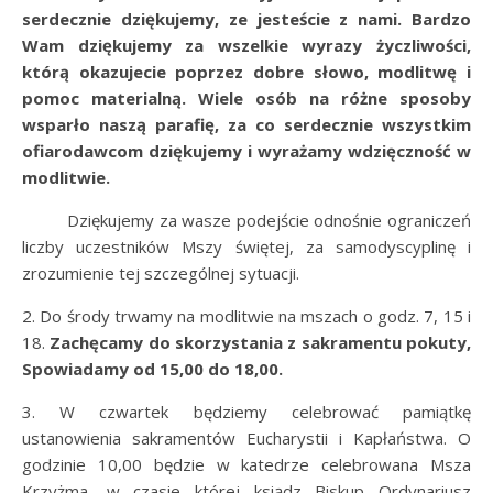
serdecznie dziękujemy, ze jesteście z nami. Bardzo
Wam dziękujemy za wszelkie wyrazy życzliwości,
którą okazujecie poprzez dobre słowo, modlitwę i
pomoc materialną. Wiele osób na różne sposoby
wsparło naszą parafię, za co serdecznie wszystkim
ofiarodawcom dziękujemy i wyrażamy wdzięczność w
modlitwie.
Dziękujemy za wasze podejście odnośnie ograniczeń
liczby uczestników Mszy świętej, za samodyscyplinę i
zrozumienie tej szczególnej sytuacji.
2. Do środy trwamy na modlitwie na mszach o godz. 7, 15 i
18.
Zachęcamy do skorzystania z sakramentu pokuty,
Spowiadamy od 15,00 do 18,00.
3. W czwartek będziemy celebrować pamiątkę
ustanowienia sakramentów Eucharystii i Kapłaństwa. O
godzinie 10,00 będzie w katedrze celebrowana Msza
Krzyżma, w czasie której ksiądz Biskup Ordynariusz