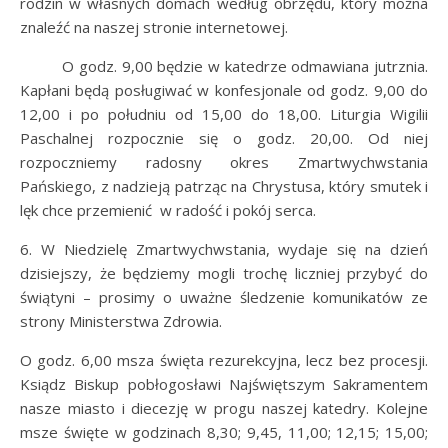
rodzin w własnych domach według obrzędu, który można
znaleźć na naszej stronie internetowej.
O godz. 9,00 będzie w katedrze odmawiana jutrznia.
Kapłani będą posługiwać w konfesjonale od godz. 9,00 do
12,00 i po południu od 15,00 do 18,00. Liturgia Wigilii
Paschalnej rozpocznie się o godz. 20,00. Od niej
rozpoczniemy radosny okres Zmartwychwstania
Pańskiego, z nadzieją patrząc na Chrystusa, który smutek i
lęk chce przemienić w radość i pokój serca.
6. W Niedzielę Zmartwychwstania, wydaje się na dzień
dzisiejszy, że będziemy mogli trochę liczniej przybyć do
świątyni – prosimy o uważne śledzenie komunikatów ze
strony Ministerstwa Zdrowia.
O godz. 6,00 msza święta rezurekcyjna, lecz bez procesji.
Ksiądz Biskup pobłogosławi Najświętszym Sakramentem
nasze miasto i diecezję w progu naszej katedry. Kolejne
msze święte w godzinach 8,30; 9,45, 11,00; 12,15; 15,00;