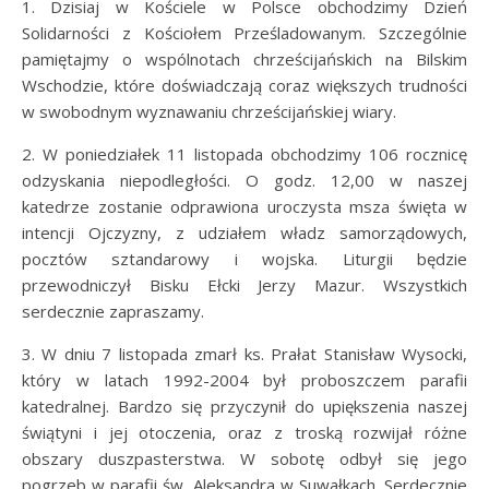
1. Dzisiaj w Kościele w Polsce obchodzimy Dzień
Solidarności z Kościołem Prześladowanym. Szczególnie
pamiętajmy o wspólnotach chrześcijańskich na Bilskim
Wschodzie, które doświadczają coraz większych trudności
w swobodnym wyznawaniu chrześcijańskiej wiary.
2. W poniedziałek 11 listopada obchodzimy 106 rocznicę
odzyskania niepodległości. O godz. 12,00 w naszej
katedrze zostanie odprawiona uroczysta msza święta w
intencji Ojczyzny, z udziałem władz samorządowych,
pocztów sztandarowy i wojska. Liturgii będzie
przewodniczył Bisku Ełcki Jerzy Mazur. Wszystkich
serdecznie zapraszamy.
3. W dniu 7 listopada zmarł ks. Prałat Stanisław Wysocki,
który w latach 1992-2004 był proboszczem parafii
katedralnej. Bardzo się przyczynił do upiększenia naszej
świątyni i jej otoczenia, oraz z troską rozwijał różne
obszary duszpasterstwa. W sobotę odbył się jego
pogrzeb w parafii św. Aleksandra w Suwałkach. Serdecznie