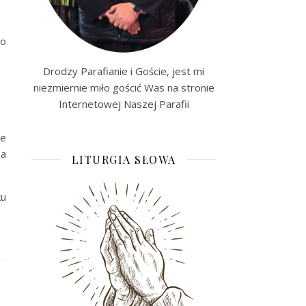
 o
Drodzy Parafianie i Goście, jest mi
niezmiernie miło gościć Was na stronie
Internetowej Naszej Parafii
we
za
LITURGIA SŁOWA
ku