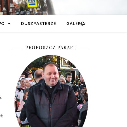
WO
DUSZPASTERZE
GALERIA
PROBOSZCZ PARAFII
do
kę