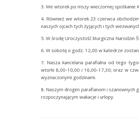
3. We wtorek po mszy wieczornej spotkanie Kr
4. Również we wtorek 23 czerwca obchodzimy
naszych ojcach tych żyjących i tych wezwanyc
5. W środę Uroczystość liturgiczna Narodzin Św
6. W sobotę o godz. 12,00 w katedrze zostan
7. Nasza kancelaria parafialna od tego tyg
wtorki 8,00-10,00 i 16,00-17,30; oraz w cz
wyznaczonymi godzinami.
8. Naszym drogim parafianom i szanownych g
rozpoczynającym wakacje i urlopy.