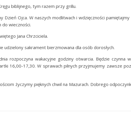
ęgu biblijnego, tym razem przy grillu.
 Dzień Ojca. W naszych modlitwach i wdzięczności pamiętajmy
h do wieczności.
iętego Jana Chrzciciela.
ie udzielony sakrament bierzmowana dla osób dorosłych.
odnia rozpoczyna wakacyjne godziny otwarcia. Będzie czynna 
wartki 16,00-17,30. W sprawach pilnych przyjmujemy zawsze po
ościom życzymy pięknych chwil na Mazurach. Dobrego odpoczyn