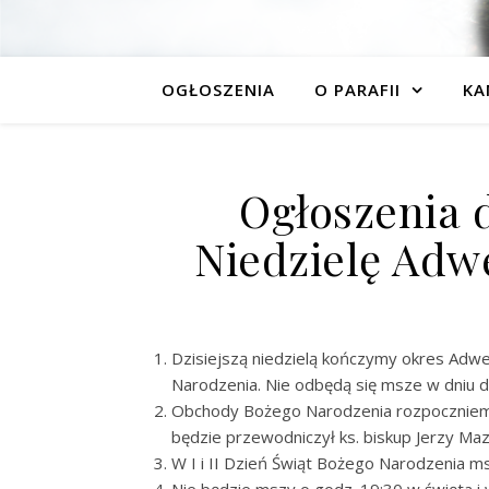
OGŁOSZENIA
O PARAFII
KA
Ogłoszenia 
Niedzielę Adw
Dzisiejszą niedzielą kończymy okres Adw
Narodzenia. Nie odbędą się msze w dniu dz
Obchody Bożego Narodzenia rozpoczniemy
będzie przewodniczył ks. biskup Jerzy Ma
W I i II Dzień Świąt Bożego Narodzenia msz