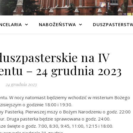
NCELARIA
NABOŻEŃSTWA
DUSZPASTERST
duszpasterskie na IV
entu – 24 grudnia 2023
24 grudnia 2023
entu. W nocy natomiast będziemy wchodzić w misterium Bożego
isiejszym o godzinie 18:00 i 19:30.
 Pasterką. Pierwszej mszy o Bożym Narodzeniu o godz. 22:00
zur. Druga pasterka będzie sprawowana o godz. 24:00.
e święte o godz. 7:00, 8:30, 9:45, 11:00, 12:15 i 18:00.