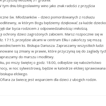
w przyszłą niedzielę 31 grudnia.
 tym dniu błogosławimy wino jako znak radości z przyjścia
giczne św. Młodzianków – dzieci pomordowanych z rozkazu
odlitewny, w którym Bogu będziemy dziękować za każde dziecko
ęli dar bycia rodzicem z odpowiedzialnością i miłością.
ji ochrony dzieci zagrożonych zabiciem. Marsz rozpocznie się w
z. 17:15, przejdzie ulicami w centrum Ełku i zakończy się mszą
ewodnictwem ks. Biskupa Dariusza. Zapraszamy wszystkich ludzi
anowane są zmiany w prawie, które przyczynią się do zagłady tyc
 zapraszamy do marszu i modlitwy.
roku, po mszy świętej o godz. 18:00, odbędzie się nabożeństwo
łnocy, w noc sylwestrową, będzie w katedrze ełckiej sprawowana
biskupa ełckiego.
. Ofiara za świecę jest wsparciem dla dzieci z ubogich rodzin.