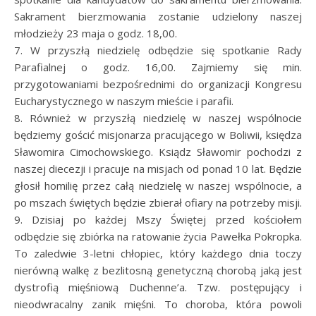
Sakrament bierzmowania zostanie udzielony naszej
młodzieży 23 maja o godz. 18,00.
7. W przyszłą niedzielę odbędzie się spotkanie Rady
Parafialnej o godz. 16,00. Zajmiemy się min.
przygotowaniami bezpośrednimi do organizacji Kongresu
Eucharystycznego w naszym mieście i parafii.
8. Również w przyszłą niedzielę w naszej wspólnocie
będziemy gościć misjonarza pracującego w Boliwii, księdza
Sławomira Cimochowskiego. Ksiądz Sławomir pochodzi z
naszej diecezji i pracuje na misjach od ponad 10 lat. Będzie
głosił homilię przez całą niedzielę w naszej wspólnocie, a
po mszach świętych będzie zbierał ofiary na potrzeby misji.
9. Dzisiaj po każdej Mszy Świętej przed kościołem
odbędzie się zbiórka na ratowanie życia Pawełka Pokropka.
To zaledwie 3-letni chłopiec, który każdego dnia toczy
nierówną walkę z bezlitosną genetyczną chorobą jaką jest
dystrofią mięśniową Duchenne’a. Tzw. postępujący i
nieodwracalny zanik mięśni. To choroba, która powoli