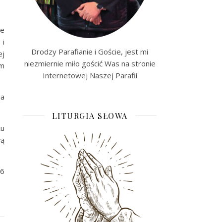
ze
 i
Drodzy Parafianie i Goście, jest mi
ej
niezmiernie miło gościć Was na stronie
em
Internetowej Naszej Parafii
na
LITURGIA SŁOWA
tu
łą
16