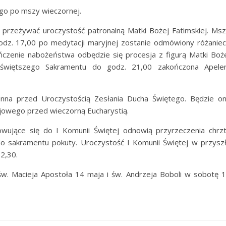
ego po mszy wieczornej.
przeżywać uroczystość patronalną Matki Bożej Fatimskiej. Ms
odz. 17,00 po medytacji maryjnej zostanie odmówiony różaniec
zenie nabożeństwa odbędzie się procesja z figurą Matki Boż
ajświętszego Sakramentu do godz. 21,00 zakończona Apel
nna przed Uroczystością Zesłania Ducha Świętego. Będzie o
owego przed wieczorną Eucharystią.
wujące się do I Komunii Świętej odnowią przyrzeczenia chrz
o sakramentu pokuty. Uroczystość I Komunii Świętej w przysz
2,30.
św. Macieja Apostoła 14 maja i św. Andrzeja Boboli w sobotę 