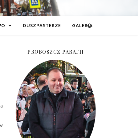
WO
DUSZPASTERZE
GALERIA
PROBOSZCZ PARAFII
ra
ów