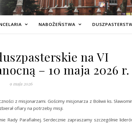
NCELARIA
NABOŻEŃSTWA
DUSZPASTERST
duszpasterskie na VI
anocną – 10 maja 2026 r.
9 maja 2026
ności z misjonarzami. Gościmy misjonarza z Boliwii ks. Sławomi
ierał ofiary na potrzeby misji.
anie Rady Parafialnej. Serdecznie zapraszamy szczególnie lider