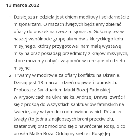
13 marca 2022
Dzisiejsza niedziela jest dniem modlitwy i solidarności z
misjonarzami. O mszach świętych będziemy zbierać
ofiary do puszek na rzecz misjonarzy. Gościmy też w
naszej wspólnocie grupę alumnów z kleryckiego koła
misyjnego, którzy przygotowali nam małą wystawę
misyjna oraz posiadają przedmioty z krajów misyjnych,
które możemy nabyć i wspomóc w ten sposób dzieło
misyjne.
Trwamy w modlitwie za ofiary konfliktu na Ukrainie.
Dzisiaj jest 13 marca – dzień objawień fatimskich.
Proboszcz Sanktuarium Matki Bożej Fatimskiej
w Krysowicach na Ukrainie ks. Andrzej Draws zwrócił
się z prośbą do wszystkich sanktuariów fatimskich na
świecie, aby w tym dniu odmówiono w nich Różaniec
święty (to jedna z najlepszych broni przeciw złu,
szatanowi) oraz modlono się o nawrócenie Rosji, o co
prosiła Matka Boża. Oddajmy siebie i Rosję Jej