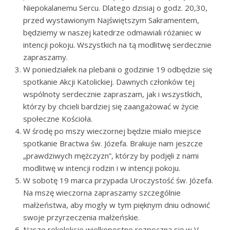
Niepokalanemu Sercu. Dlatego dzisiaj o godz. 20,30,
przed wystawionym Najświętszym Sakramentem,
będziemy w naszej katedrze odmawiali różaniec w
intencji pokoju. Wszystkich na tą modlitwę serdecznie
zapraszamy.
W poniedziałek na plebanii o godzinie 19 odbędzie się
spotkanie Akcji Katolickiej. Dawnych członków tej
wspólnoty serdecznie zapraszam, jak i wszystkich,
którzy by chcieli bardziej się zaangażować w życie
społeczne Kościoła.
W środę po mszy wieczornej będzie miało miejsce
spotkanie Bractwa św. Józefa. Brakuje nam jeszcze
„prawdziwych mężczyzn”, którzy by podjęli z nami
modlitwę w intencji rodzin i w intencji pokoju.
W sobotę 19 marca przypada Uroczystość św. Józefa.
Na mszę wieczorna zapraszamy szczególnie
małżeństwa, aby mogły w tym pięknym dniu odnowić
swoje przyrzeczenia małżeńskie.
Nasze rekolekcje wielkopostne rozpoczną się w V