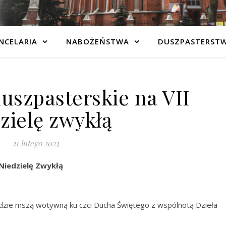
NCELARIA
NABOŻEŃSTWA
DUSZPASTERST
uszpasterskie na VII
zielę zwykłą
21 lutego 2023
 Niedzielę Zwykłą
dzie mszą wotywną ku czci Ducha Świętego z wspólnotą Dzieła