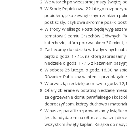
We wtorek po wieczornej mszy świętej odb
W Środę Popielcową 22 lutego rozpoczyn
popiołem, jako zewnętrznym znakiem pokut
post ścisły, czyli dwa skromne posiłki post
W środy Wielkiego Postu będą wygłaszane
tematowi Siedmiu Grzechów Głównych. Pi
katechezie, która potrwa około 30 minut,
Zachęcamy do udziału w tradycyjnych na
piątki o godz. 17,15, na którą zapraszamy
niedziele o godz. 17,15 z kazaniem pasyj
W sobotę 25 lutego, o godz. 16,30 na zbieg
Różaniec Publiczny w intencji przebłagaln
W przyszłą niedzielę po mszy o godz. 12,
Ofiary zbierane w ostatnią niedzielę mie
za ogrzewanie domu parafialnego i kościo
dobroczyńcom, którzy duchowo i material
W naszej parafii rozprowadzamy książkę
Jest kandydatem na ołtarze z naszej diec
wszystkim święty kapłan. Książka do nabyci