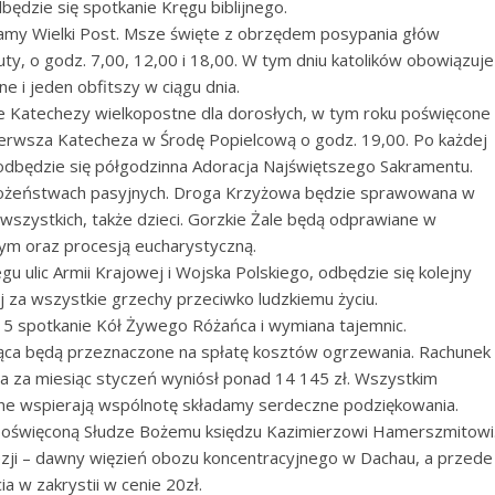
ędzie się spotkanie Kręgu biblijnego.
amy Wielki Post. Msze święte z obrzędem posypania głów
y, o godz. 7,00, 12,00 i 18,00. W tym dniu katolików obowiązuje
ne i jeden obfitszy w ciągu dnia.
 Katechezy wielkopostne dla dorosłych, w tym roku poświęcone
erwsza Katecheza w Środę Popielcową o godz. 19,00. Po każdej
 odbędzie się półgodzinna Adoracja Najświętszego Sakramentu.
bożeństwach pasyjnych. Droga Krzyżowa będzie sprawowana w
 wszystkich, także dzieci. Gorzkie Żale będą odprawiane w
nym oraz procesją eucharystyczną.
u ulic Armii Krajowej i Wojska Polskiego, odbędzie się kolejny
ej za wszystkie grzechy przeciwko ludzkiemu życiu.
15 spotkanie Kół Żywego Różańca i wymiana tajemnic.
siąca będą przeznaczone na spłatę kosztów ogrzewania. Rachunek
ła za miesiąc styczeń wyniósł ponad 14 145 zł. Wszystkim
ne wspierają wspólnotę składamy serdeczne podziękowania.
 poświęconą Słudze Bożemu księdzu Kazimierzowi Hamerszmitowi
ezji – dawny więzień obozu koncentracyjnego w Dachau, a przede
a w zakrystii w cenie 20zł.