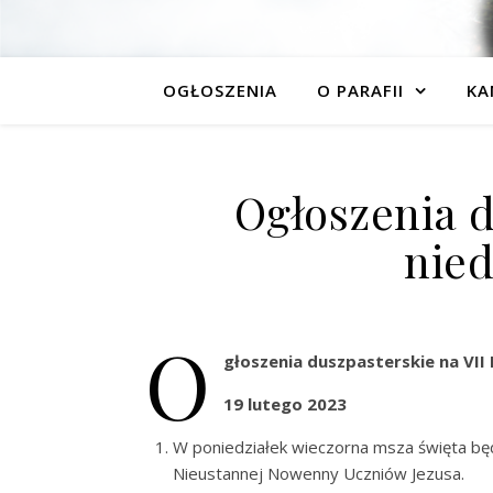
OGŁOSZENIA
O PARAFII
KA
Ogłoszenia d
nied
O
głoszenia duszpasterskie na VII
19 lutego 2023
W poniedziałek wieczorna msza święta bę
Nieustannej Nowenny Uczniów Jezusa.