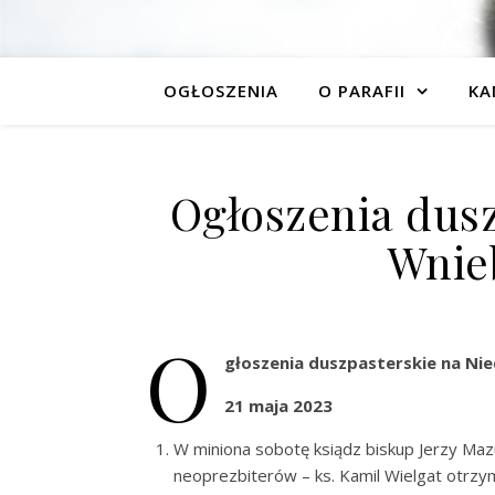
OGŁOSZENIA
O PARAFII
KA
Ogłoszenia dusz
Wnie
O
głoszenia duszpasterskie na Ni
21 maja 2023
W miniona sobotę ksiądz biskup Jerzy Maz
neoprezbiterów – ks. Kamil Wielgat otrzyma