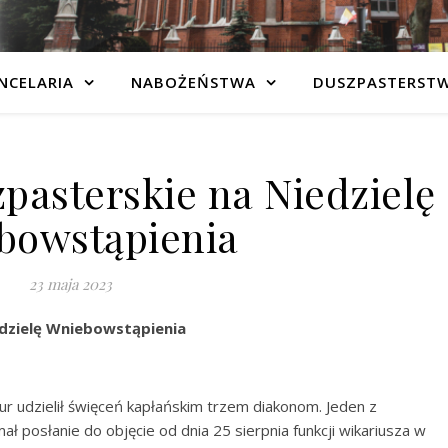
NCELARIA
NABOŻEŃSTWA
DUSZPASTERST
pasterskie na Niedzielę
bowstąpienia
23 maja 2023
edzielę Wniebowstąpienia
ur udzielił święceń kapłańskim trzem diakonom. Jeden z
ł posłanie do objęcie od dnia 25 sierpnia funkcji wikariusza w