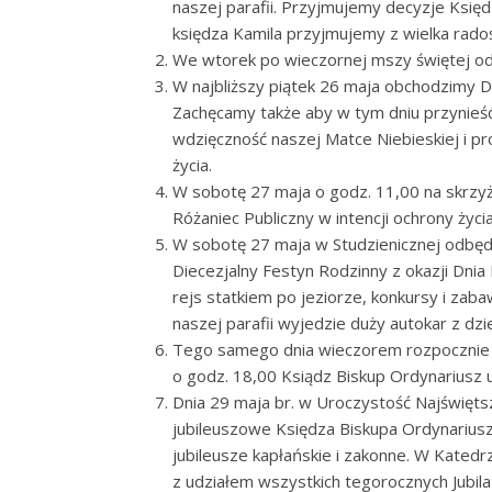
naszej parafii. Przyjmujemy decyzje Księdz
księdza Kamila przyjmujemy z wielka radoś
We wtorek po wieczornej mszy świętej odb
W najbliższy piątek 26 maja obchodzimy 
Zachęcamy także aby w tym dniu przynieść
wdzięczność naszej Matce Niebieskiej i pro
życia.
W sobotę 27 maja o godz. 11,00 na skrzyżo
Różaniec Publiczny w intencji ochrony życia
W sobotę 27 maja w Studzienicznej odbęd
Diecezjalny Festyn Rodzinny z okazji Dnia 
rejs statkiem po jeziorze, konkursy i za
naszej parafii wyjedzie duży autokar z dz
Tego samego dnia wieczorem rozpocznie s
o godz. 18,00 Ksiądz Biskup Ordynariusz u
Dnia 29 maja br. w Uroczystość Najświęts
jubileuszowe Księdza Biskupa Ordynariusza 
jubileusze kapłańskie i zakonne. W Katedr
z udziałem wszystkich tegorocznych Jubila