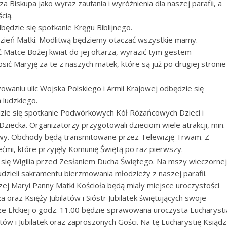
a Biskupa jako wyraz zaufania i wyróżnienia dla naszej parafii, a
cią.
ędzie się spotkanie Kręgu Biblijnego.
Dzień Matki. Modlitwą będziemy otaczać wszystkie mamy.
 Matce Bożej kwiat do jej ołtarza, wyrazić tym gestem
sić Maryję za te z naszych matek, które są już po drugiej stronie
waniu ulic Wojska Polskiego i Armii Krajowej odbędzie się
 ludzkiego.
zie się spotkanie Podwórkowych Kół Różańcowych Dzieci i
Dziecka. Organizatorzy przygotowali dzieciom wiele atrakcji, min.
bawy. Obchody będą transmitowane przez Telewizję Trwam. Z
iećmi, które przyjęły Komunię Świętą po raz pierwszy.
ię Wigilia przed Zesłaniem Ducha Świętego. Na mszy wieczornej
dzieli sakramentu bierzmowania młodzieży z naszej parafii.
zej Maryi Panny Matki Kościoła będą miały miejsce uroczystości
oraz Księży Jubilatów i Sióstr Jubilatek świętujących swoje
ze Ełckiej o godz. 11.00 będzie sprawowana uroczysta Eucharysti
tów i Jubilatek oraz zaproszonych Gości. Na tę Eucharystię Ksiądz