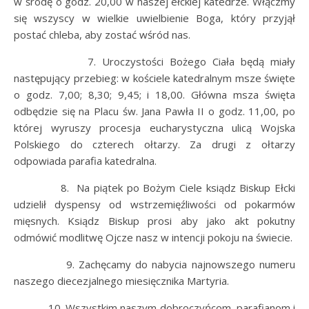
w środę o godz. 20,00 w naszej ełckiej katedrze. Włączmy
się wszyscy w wielkie uwielbienie Boga, który przyjął
postać chleba, aby zostać wśród nas.
7. Uroczystości Bożego Ciała będą miały
następujący przebieg: w kościele katedralnym msze święte
o godz. 7,00; 8,30; 9,45; i 18,00. Główna msza święta
odbędzie się na Placu św. Jana Pawła II o godz. 11,00, po
której wyruszy procesja eucharystyczna ulicą Wojska
Polskiego do czterech ołtarzy. Za drugi z ołtarzy
odpowiada parafia katedralna.
8. Na piątek po Bożym Ciele ksiądz Biskup Ełcki
udzielił dyspensy od wstrzemięźliwości od pokarmów
mięsnych. Ksiądz Biskup prosi aby jako akt pokutny
odmówić modlitwę Ojcze nasz w intencji pokoju na świecie.
9. Zachęcamy do nabycia najnowszego numeru
naszego diecezjalnego miesięcznika Martyria.
10. Wszystkim naszym dobroczyńcom, parafianom i