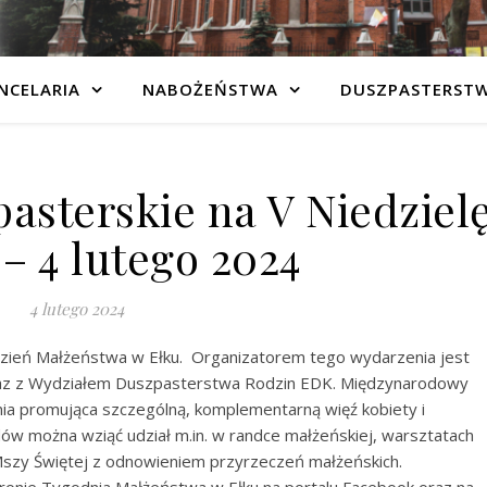
NCELARIA
NABOŻEŃSTWA
DUSZPASTERST
asterskie na V Niedziel
– 4 lutego 2024
4 lutego 2024
ydzień Małżeństwa w Ełku. Organizatorem tego wydarzenia jest
raz z Wydziałem Duszpasterstwa Rodzin EDK. Międzynarodowy
a promująca szczególną, komplementarną więź kobiety i
w można wziąć udział m.in. w randce małżeńskiej, warsztatach
Mszy Świętej z odnowieniem przyrzeczeń małżeńskich.