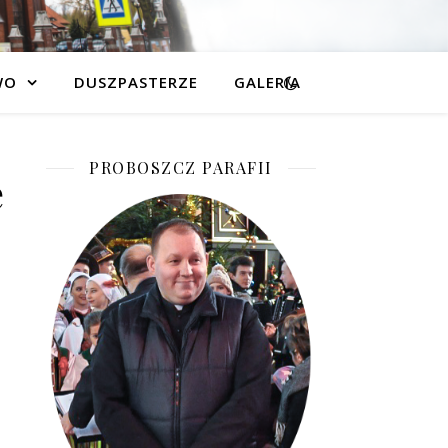
WO
DUSZPASTERZE
GALERIA
PROBOSZCZ PARAFII
ę