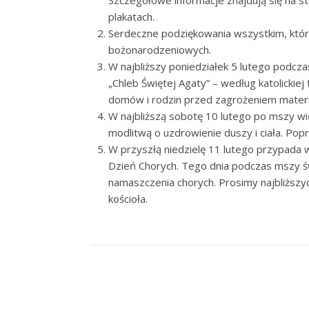
Szczegółowe informacje znajdują się na s
plakatach.
Serdeczne podziękowania wszystkim, którz
bożonarodzeniowych.
W najbliższy poniedziałek 5 lutego podcz
„Chleb Świętej Agaty” – według katolickiej
domów i rodzin przed zagrożeniem mater
W najbliższą sobotę 10 lutego po mszy wi
modlitwą o uzdrowienie duszy i ciała. Popr
W przyszłą niedzielę 11 lutego przypada 
Dzień Chorych. Tego dnia podczas mszy św
namaszczenia chorych. Prosimy najbliższ
kościoła.