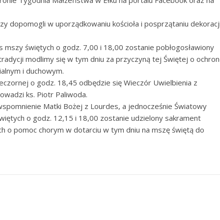
tronie Tygodnia Małżeństwa w Ełku na portalu Facebook oraz na
y dopomogli w uporządkowaniu kościoła i posprzątaniu dekoracj
as mszy świętych o godz. 7,00 i 18,00 zostanie pobłogosławiony
 tradycji modlimy się w tym dniu za przyczyną tej Świętej o ochro
ialnym i duchowym.
eczornej o godz. 18,45 odbędzie się Wieczór Uwielbienia z
owadzi ks. Piotr Paliwoda.
wspomnienie Matki Bożej z Lourdes, a jednocześnie Światowy
iętych o godz. 12,15 i 18,00 zostanie udzielony sakrament
ych o pomoc chorym w dotarciu w tym dniu na mszę świętą do