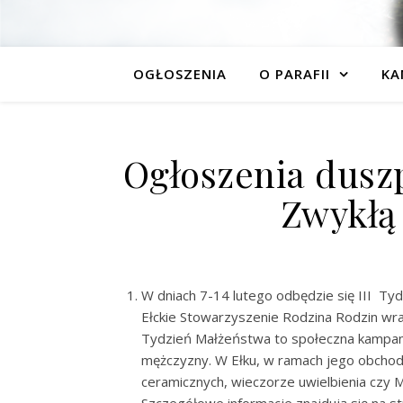
OGŁOSZENIA
O PARAFII
KA
Ogłoszenia duszp
Zwykłą 
W dniach 7-14 lutego odbędzie się III T
Ełckie Stowarzyszenie Rodzina Rodzin w
Tydzień Małżeństwa to społeczna kampani
mężczyzny. W Ełku, w ramach jego obchodó
ceramicznych, wieczorze uwielbienia czy 